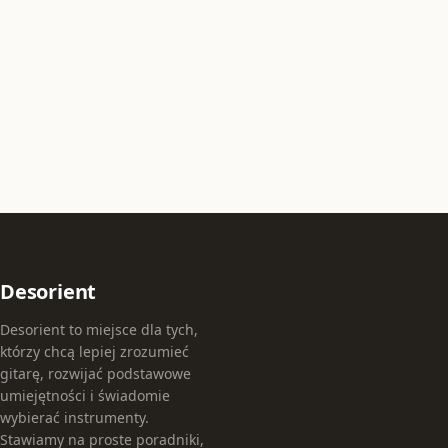
Desorient
Desorient to miejsce dla tych,
którzy chcą lepiej zrozumieć
gitarę, rozwijać podstawowe
umiejętności i świadomie
wybierać instrumenty.
Stawiamy na proste poradniki,