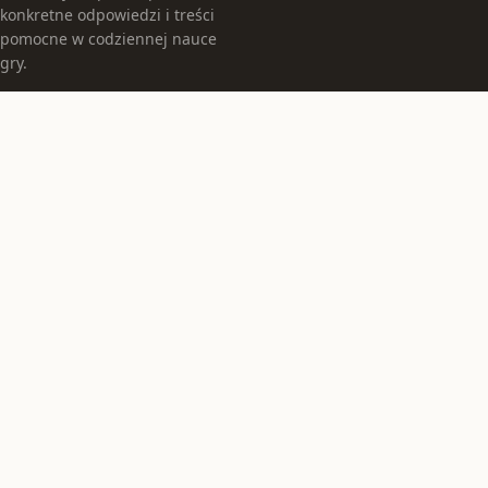
konkretne odpowiedzi i treści
pomocne w codziennej nauce
gry.
KATEGORIE
Instrumenty
Jak grać
TEMATY
Muzyka
Porady
WIĘCEJ