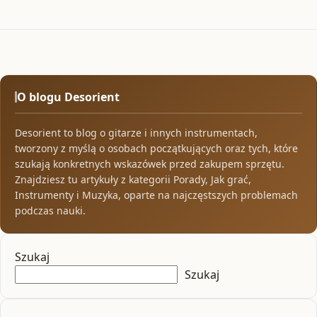
O blogu Desorient
Desorient to blog o gitarze i innych instrumentach,
tworzony z myślą o osobach początkujących oraz tych, które
szukają konkretnych wskazówek przed zakupem sprzętu.
Znajdziesz tu artykuły z kategorii Porady, Jak grać,
Instrumenty i Muzyka, oparte na najczęstszych problemach
podczas nauki.
Szukaj
Szukaj