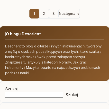
1
2
3
Następna →
O blogu Desorient
Desorient to blog o gitarze i innych instrumentach, tworzony
z myślą o osobach początkujących oraz tych, które szukają
konkretnych wskazówek przed zakupem sprzętu.
Znajdziesz tu artykuły z kategorii Porady, Jak grać,
Instrumenty i Muzyka, oparte na najczęstszych problemach
podczas nauki.
Szukaj
Szukaj