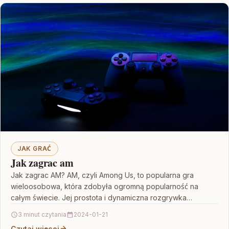
JAK GRAĆ
Jak zagrac am
Jak zagrac AM? AM, czyli Among Us, to popularna gra
wieloosobowa, która zdobyła ogromną popularność na
całym świecie. Jej prostota i dynamiczna rozgrywka
przyciągają…
3 minut czytania
2024-01-21
Czytaj więcej