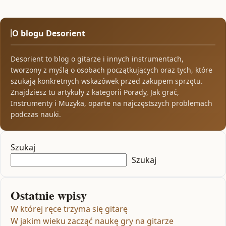
O blogu Desorient
Desorient to blog o gitarze i innych instrumentach,
tworzony z myślą o osobach początkujących oraz tych, które
szukają konkretnych wskazówek przed zakupem sprzętu.
Znajdziesz tu artykuły z kategorii Porady, Jak grać,
Instrumenty i Muzyka, oparte na najczęstszych problemach
podczas nauki.
Szukaj
Szukaj
Ostatnie wpisy
W której ręce trzyma się gitarę
W jakim wieku zacząć naukę gry na gitarze