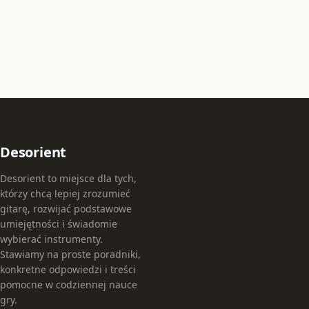
Desorient
Desorient to miejsce dla tych,
którzy chcą lepiej zrozumieć
gitarę, rozwijać podstawowe
umiejętności i świadomie
wybierać instrumenty.
Stawiamy na proste poradniki,
konkretne odpowiedzi i treści
pomocne w codziennej nauce
gry.