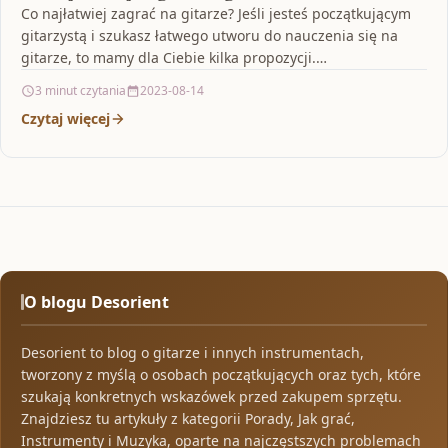
Co najłatwiej zagrać na gitarze? Jeśli jesteś początkującym
gitarzystą i szukasz łatwego utworu do nauczenia się na
gitarze, to mamy dla Ciebie kilka propozycji.…
3 minut czytania
2023-08-14
Czytaj więcej
O blogu Desorient
Desorient to blog o gitarze i innych instrumentach,
tworzony z myślą o osobach początkujących oraz tych, które
szukają konkretnych wskazówek przed zakupem sprzętu.
Znajdziesz tu artykuły z kategorii Porady, Jak grać,
Instrumenty i Muzyka, oparte na najczęstszych problemach