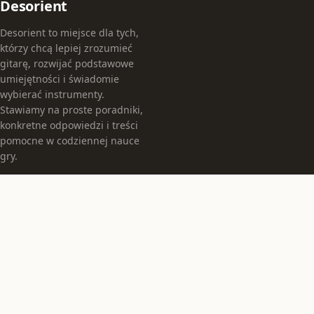
Desorient
Desorient to miejsce dla tych,
którzy chcą lepiej zrozumieć
gitarę, rozwijać podstawowe
umiejętności i świadomie
wybierać instrumenty.
Stawiamy na proste poradniki,
konkretne odpowiedzi i treści
pomocne w codziennej nauce
gry.
KATEGORIE
Instrumenty
Jak grać
TEMATY
Muzyka