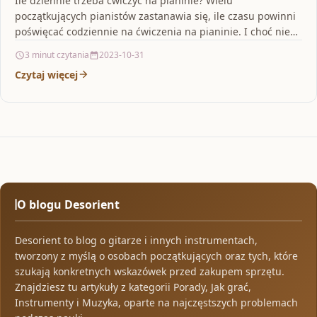
Ile dziennie trzeba ćwiczyć na pianinie? Wielu
początkujących pianistów zastanawia się, ile czasu powinni
poświęcać codziennie na ćwiczenia na pianinie. I choć nie
ma…
3 minut czytania
2023-10-31
Czytaj więcej
O blogu Desorient
Desorient to blog o gitarze i innych instrumentach,
tworzony z myślą o osobach początkujących oraz tych, które
szukają konkretnych wskazówek przed zakupem sprzętu.
Znajdziesz tu artykuły z kategorii Porady, Jak grać,
Instrumenty i Muzyka, oparte na najczęstszych problemach