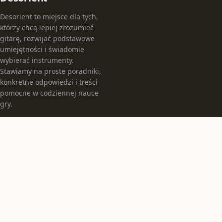
Desorient to miejsce dla tych,
którzy chcą lepiej zrozumieć
gitarę, rozwijać podstawowe
umiejętności i świadomie
wybierać instrumenty.
Stawiamy na proste poradniki,
konkretne odpowiedzi i treści
pomocne w codziennej nauce
gry.
KATEGORIE
Instrumenty
Jak grać
TEMATY
Muzyka