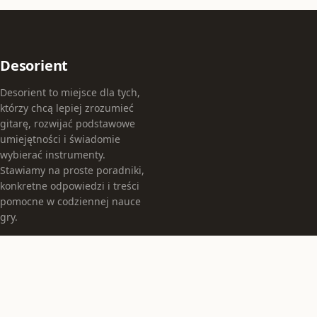
Desorient
Desorient to miejsce dla tych,
którzy chcą lepiej zrozumieć
gitarę, rozwijać podstawowe
umiejętności i świadomie
wybierać instrumenty.
Stawiamy na proste poradniki,
konkretne odpowiedzi i treści
pomocne w codziennej nauce
gry.
KATEGORIE
Instrumenty
Jak grać