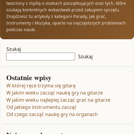
tworzony z myślą o osobach początkujących oraz tych, które
szukają konkretnych wskazówek przed zakupem sprzętu.
Znajdziesz tu artykuły z kategorii Porady, Jak grać,
Instrumenty i Muzyka, oparte na najczęstszych problemach
podczas nauki.
Szukaj
Szukaj
Ostatnie wpisy
W której ręce trzyma się gitarę
W jakim wieku zacząć naukę gry na gitarze
W jakim wieku najlepiej zacząć grać na gitarze
Od jakiego instrumentu zacząć
Od czego zacząć naukę gry na organach