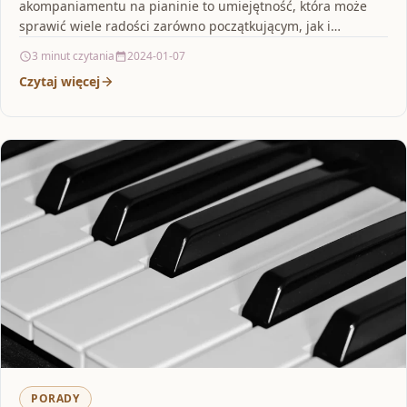
akompaniamentu na pianinie to umiejętność, która może
sprawić wiele radości zarówno początkującym, jak i
zaawansowanym pianistom. Akompaniament jest…
3 minut czytania
2024-01-07
Czytaj więcej
PORADY