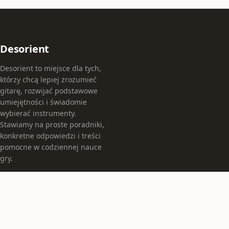
Desorient
Desorient to miejsce dla tych,
którzy chcą lepiej zrozumieć
gitarę, rozwijać podstawowe
umiejętności i świadomie
wybierać instrumenty.
Stawiamy na proste poradniki,
konkretne odpowiedzi i treści
pomocne w codziennej nauce
gry.
KATEGORIE
Instrumenty
Jak grać