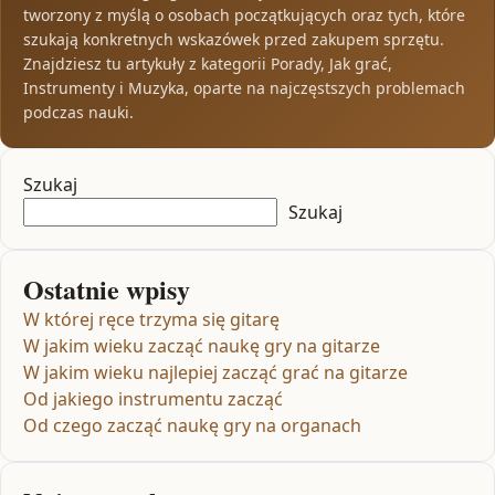
tworzony z myślą o osobach początkujących oraz tych, które
szukają konkretnych wskazówek przed zakupem sprzętu.
Znajdziesz tu artykuły z kategorii Porady, Jak grać,
Instrumenty i Muzyka, oparte na najczęstszych problemach
podczas nauki.
Szukaj
Szukaj
Ostatnie wpisy
W której ręce trzyma się gitarę
W jakim wieku zacząć naukę gry na gitarze
W jakim wieku najlepiej zacząć grać na gitarze
Od jakiego instrumentu zacząć
Od czego zacząć naukę gry na organach