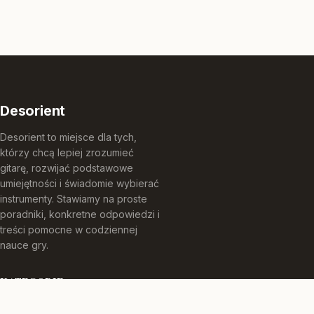
Desorient
Desorient to miejsce dla tych,
którzy chcą lepiej zrozumieć
gitarę, rozwijać podstawowe
umiejętności i świadomie wybierać
instrumenty. Stawiamy na proste
poradniki, konkretne odpowiedzi i
treści pomocne w codziennej
nauce gry.
KATEGORIE
Instrumenty