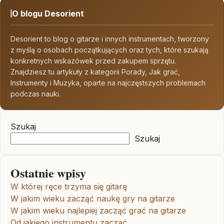
O blogu Desorient
Desorient to blog o gitarze i innych instrumentach, tworzony
z myślą o osobach początkujących oraz tych, które szukają
konkretnych wskazówek przed zakupem sprzętu.
Znajdziesz tu artykuły z kategorii Porady, Jak grać,
Instrumenty i Muzyka, oparte na najczęstszych problemach
podczas nauki.
Szukaj
Szukaj
Ostatnie wpisy
W której ręce trzyma się gitarę
W jakim wieku zacząć naukę gry na gitarze
W jakim wieku najlepiej zacząć grać na gitarze
Od jakiego instrumentu zacząć