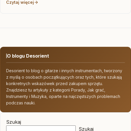
Czytaj więcej
O blogu Desorient
Desorient to blog o gitarze i innych instrumentach, tworzony
z myślą o osobach początkujących oraz tych, które szukają
konkretnych wskazówek przed zakupem sprzętu.
Znajdziesz tu artykuły z kategorii Porady, Jak grać,
Instrumenty i Muzyka, oparte na najczęstszych problemach
podczas nauki.
Szukaj
Szukaj