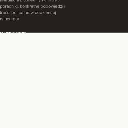
poradniki, konkretne odpowiedzi i
treści pomocne w codziennej
nauce gry.
KATEGORIE
Instrumenty
Jak grać
TEMATY
Muzyka
Porady
WIĘCEJ