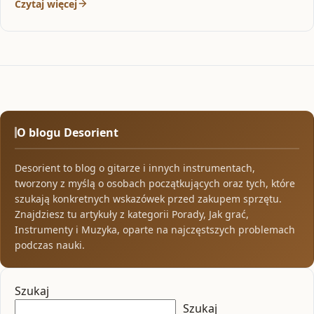
Czytaj więcej
O blogu Desorient
Desorient to blog o gitarze i innych instrumentach,
tworzony z myślą o osobach początkujących oraz tych, które
szukają konkretnych wskazówek przed zakupem sprzętu.
Znajdziesz tu artykuły z kategorii Porady, Jak grać,
Instrumenty i Muzyka, oparte na najczęstszych problemach
podczas nauki.
Szukaj
Szukaj