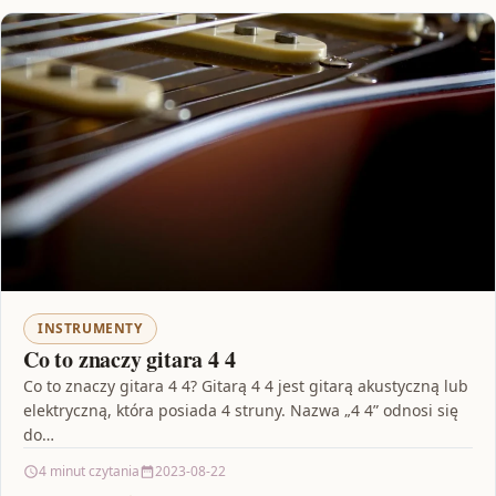
INSTRUMENTY
Co to znaczy gitara 4 4
Co to znaczy gitara 4 4? Gitarą 4 4 jest gitarą akustyczną lub
elektryczną, która posiada 4 struny. Nazwa „4 4” odnosi się
do…
4 minut czytania
2023-08-22