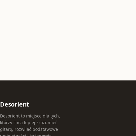
Desorient
Desorient to miejsce dla tych,
którzy chcą lepiej zrozumieć
gitarę, rozwijać podstawowe
umiejętności i świadomie