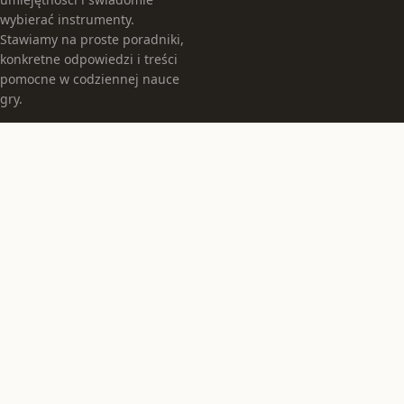
wybierać instrumenty.
Stawiamy na proste poradniki,
konkretne odpowiedzi i treści
pomocne w codziennej nauce
gry.
KATEGORIE
Instrumenty
Jak grać
TEMATY
Muzyka
Porady
WIĘCEJ