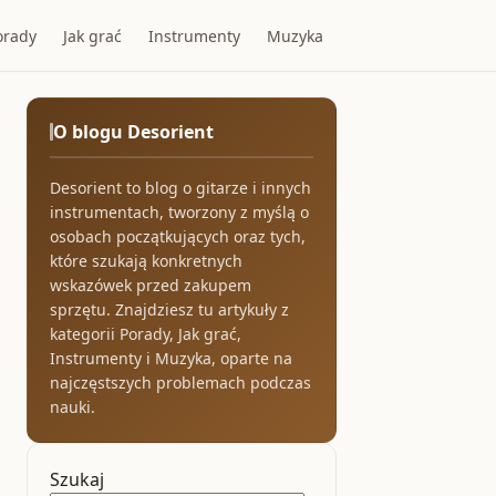
orady
Jak grać
Instrumenty
Muzyka
O blogu Desorient
Desorient to blog o gitarze i innych
instrumentach, tworzony z myślą o
osobach początkujących oraz tych,
które szukają konkretnych
wskazówek przed zakupem
sprzętu. Znajdziesz tu artykuły z
kategorii Porady, Jak grać,
Instrumenty i Muzyka, oparte na
najczęstszych problemach podczas
nauki.
Szukaj