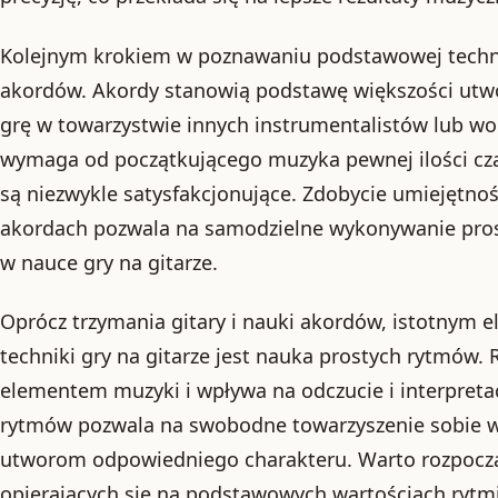
Kolejnym krokiem w poznawaniu podstawowej technik
akordów. Akordy stanowią podstawę większości utw
grę w towarzystwie innych instrumentalistów lub wo
wymaga od początkującego muzyka pewnej ilości czas
są niezwykle satysfakcjonujące. Zdobycie umiejętn
akordach pozwala na samodzielne wykonywanie pros
w nauce gry na gitarze.
Oprócz trzymania gitary i nauki akordów, istotnym
techniki gry na gitarze jest nauka prostych rytmów.
elementem muzyki i wpływa na odczucie i interpret
rytmów pozwala na swobodne towarzyszenie sobie w 
utworom odpowiedniego charakteru. Warto rozpocz
opierających się na podstawowych wartościach rytmi