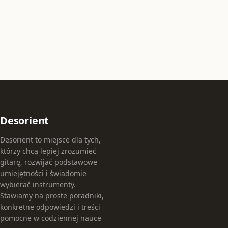
Desorient
Desorient to miejsce dla tych,
którzy chcą lepiej zrozumieć
gitarę, rozwijać podstawowe
umiejętności i świadomie
wybierać instrumenty.
Stawiamy na proste poradniki,
konkretne odpowiedzi i treści
pomocne w codziennej nauce