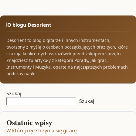
O blogu Desorient
Desorient to blog o gitarze i innych instrumentach,
tworzony z myślą o osobach początkujących oraz tych, które
szukają konkretnych wskazówek przed zakupem sprzętu.
Znajdziesz tu artykuły z kategorii Porady, Jak grać,
Instrumenty i Muzyka, oparte na najczęstszych problemach
podczas nauki.
Szukaj
Szukaj
Ostatnie wpisy
W której ręce trzyma się gitarę