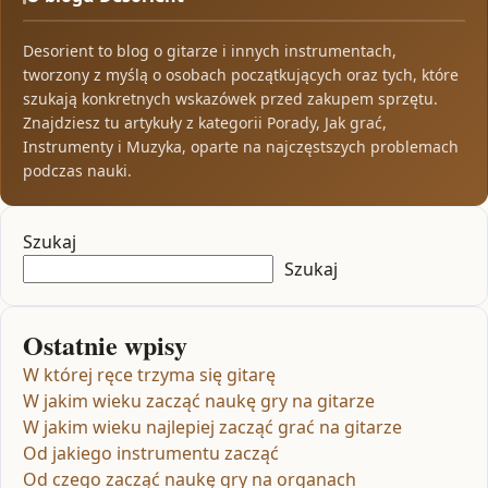
Desorient to blog o gitarze i innych instrumentach,
tworzony z myślą o osobach początkujących oraz tych, które
szukają konkretnych wskazówek przed zakupem sprzętu.
Znajdziesz tu artykuły z kategorii Porady, Jak grać,
Instrumenty i Muzyka, oparte na najczęstszych problemach
podczas nauki.
Szukaj
Szukaj
Ostatnie wpisy
W której ręce trzyma się gitarę
W jakim wieku zacząć naukę gry na gitarze
W jakim wieku najlepiej zacząć grać na gitarze
Od jakiego instrumentu zacząć
Od czego zacząć naukę gry na organach