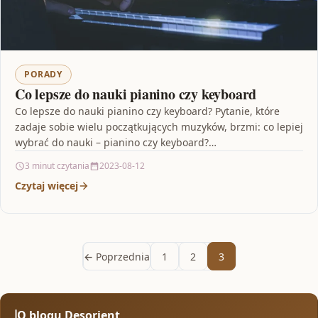
PORADY
Co lepsze do nauki pianino czy keyboard
Co lepsze do nauki pianino czy keyboard? Pytanie, które
zadaje sobie wielu początkujących muzyków, brzmi: co lepiej
wybrać do nauki – pianino czy keyboard?…
3 minut czytania
2023-08-12
Czytaj więcej
← Poprzednia
1
2
3
O blogu Desorient