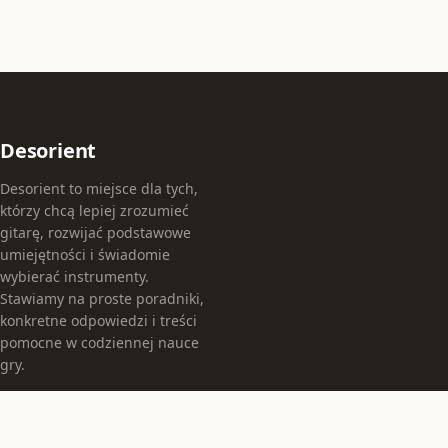
Desorient
Desorient to miejsce dla tych,
którzy chcą lepiej zrozumieć
gitarę, rozwijać podstawowe
umiejętności i świadomie
wybierać instrumenty.
Stawiamy na proste poradniki,
konkretne odpowiedzi i treści
pomocne w codziennej nauce
gry.
KATEGORIE